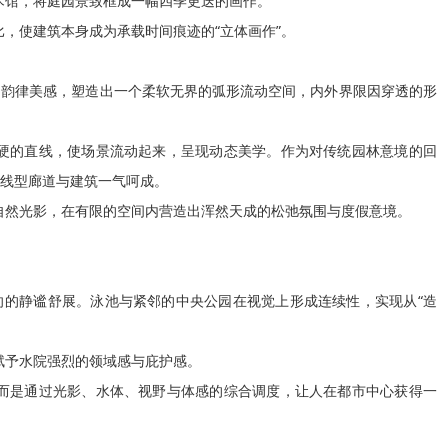
美术馆，将庭园景致框成一幅四季更迭的画作。

比，使建筑本身成为承载时间痕迹的“立体画作”。

的韵律美感，塑造出一个柔软无界的弧形流动空间，内外界限因穿透的形
破僵硬的直线，使场景流动起来，呈现动态美学。作为对传统园林意境的回
线型廊道与建筑一气呵成。

和自然光影，在有限的空间内营造出浑然天成的松弛氛围与度假意境。

向的静谧舒展。泳池与紧邻的中央公园在视觉上形成连续性，实现从“造
赋予水院强烈的领域感与庇护感。

情，而是通过光影、水体、视野与体感的综合调度，让人在都市中心获得一