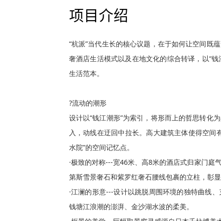
项目介绍
“杭派”当代生长的核心议题，在于如何让空间既
奢酒店生活模式以及在地文化的综合转译，以“钱
生活范本。

?流动的潮形

设计以“钱江潮形”为索引，将形而上的哲思转化
入，动线在迂回中拉长。高大建筑主体使得空间
水院”的空间记忆点。

·极致的对称---宽46米、高8米的酒店式归家
第斯雪景奢石和紫罗红奢石腰线包裹的立柱，彰显
·江澜的形意---设计以跳脱周围环境的独特曲
钱塘江浪潮的澎湃、金沙湖水波的柔美。
