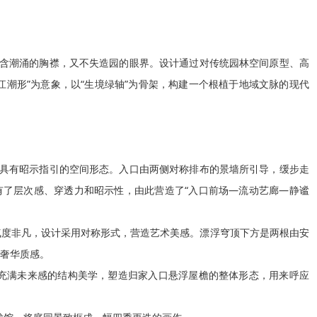
蕴含潮涌的胸襟，又不失造园的眼界。设计通过对传统园林空间原型、高
江潮形”为意象，以“生境绿轴”为骨架，构建一个根植于地域文脉的现代
为具有昭示指引的空间形态。入口由两侧对称排布的景墙所引导，缓步走
有了层次感、穿透力和昭示性，由此营造了“入口前场—流动艺廊—静谧
门庭气度非凡，设计采用对称形式，营造艺术美感。漂浮穹顶下方是两根由安
奢华质感。

线、充满未来感的结构美学，塑造归家入口悬浮屋檐的整体形态，用来呼应