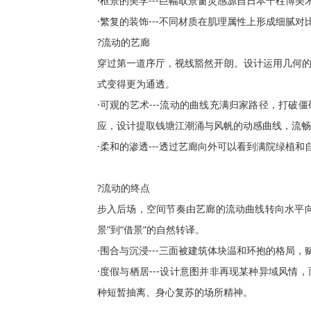
·框景的美学---巨幅取景窗灵感源自日本千柱博
·繁复的装饰---不同材质在肌理属性上形成细腻对
?流动的艺廊

穿过第一道序厅，视线豁然开朗。设计运用几何
式变得更为通透。

·可观的艺术---流动的曲线充满归家路径，打
应，设计提取钱塘江潮涌与风帆的动感曲线，流畅
·柔和的渗透---透过艺廊向外可以看到满院绿植
?流动的终点

步入后场，空间节奏由艺廊的流动曲线转向水平
景”到“借景”的自然转译。

·围合与沉浸---三面被建筑体块温和环抱的格局，
·度假与栖居---设计意图并非再现某种异域风
种短暂抽离、身心复苏的场所精神。
