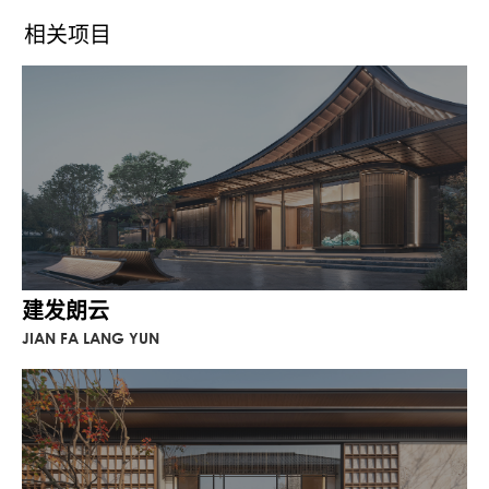
私家庭院构成了多层次的空间格局。
相关项目
最终形成“开放-半开放-半私密-私
密”的空间递进。
无锡主城有一些跨越千年而来的古老
建筑，如崇安寺、南禅寺。金领 · 十
里上棠提取古建筑细部，用现代手法
转译这些披檐和花窗元素，衍生出倾
斜的铝板屋檐与窗棂，来处理新旧界
面之间的风貌关系。酒店式入户大堂
建发朗云
的顶部采用中式博古架元素，以横竖
JIAN FA LANG YUN
线条相交形成错落有致、大小不等的
花格纹样。