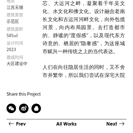
地点
芯、大运河之畔，凝聚着千年吴文
江苏无锡
化、水文化和佛文化。设计融合老南
建筑类型
长文化和古运河河畔文化，向外包揽
示范区
河景，向内布局园景。去打造都市
建筑面积
的、静谧的“度假感”，以及现代东方
585㎡
诗意的、栖居的“隐奢感”，为这座城
设计时间
2023
市赋兴一种传统之上的当代表达。
建成时间
大区建设中
人们在向往隐居生活的同时，又不舍
市井繁华，所以我们尝试在深宅大院
之中建立山水花园。寄畅园的山水关
系是与惠山融为一体的，建筑与建筑
Share this Project
之间基本是隔山水相望的状态。我们
在设计中贯穿了这一造园手法，将其
布局方式和精神文脉植入其中。以寄
畅园为空间原型，通过游廊来连接建
Prev
All Works
Next
筑，组织游览路线，使游园、巷道、