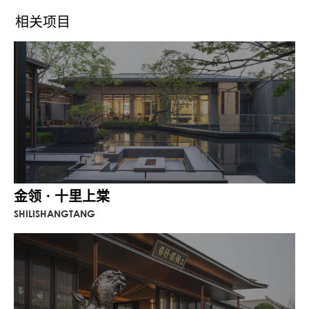
场空间的体块序列，以平视角度，减少竖向
体块，增加小尺度横向矩形阵列，既划分了
相关项目
空间层次，又增加游园的趣味性，还以障
景、漏景等传统手法，让空旷前场变得更加
生动。
“虚”与“实”、“自然”与“建筑”的有机结合，能
够引起人们的愉悦感官和无限遐想，去抵达
万科朗诗花语的精神真谛。
金领 · 十里上棠
SHILISHANGTANG