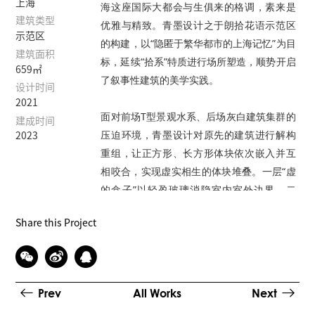
上海
海这座国际大都会与生俱来的格调，素来是
建筑类型
优雅与精致。青墨设计之于朗拾花语示范区
示范区
的构建，以“隐匿于繁华都市的上海记忆”为目
建筑面积
标，延续“拾系”特质进行场所塑造，顺势开启
659㎡
了叙事性建筑的美学实践。
设计时间
2021
面对前场T型景观水系、后场灰白建筑集群的
建成时间
压迫环境，青墨设计对原先的建筑进行解构
2023
重组，让正方形、长方形体块依次嵌入并互
相咬合，实现虚实相生的体块堆叠。一层“虚
的盒子”以轻盈玻璃消隐室内室外边界，二
层“实的盒子”以石材立面提升建筑厚重体量。
Share this Project
极富昭示性的悬浮金色飘顶，以开放姿态迎
向到场的每一个人，始终引导着人们视线的
游移。飘顶边缘斜切角处理，精细化收口，
Prev
All Works
Next
整体形态更加简洁精致。同时，重新调整前