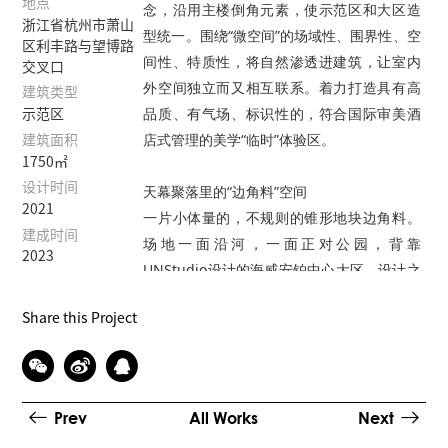
地点
念，沿用主楼倒角元素，使示范区和大区造
浙江省杭州市萧山
型统一。围绕“微空间”的场域性、围界性、空
区利丰路与望博路
间性、特质性，将自然渗透进建筑，让室内
交叉口
外空间独立而又相互联系。着力打造具有高
建筑类型
品质、有气场、标识性的，符合国际审美酒
示范区
店式管理的美学“临时”体验区。
建筑面积
1750㎡
设计时间
天幕聚落里的“边角料”空间
2021
一片小体量的，不规则的锥形地块边角料。
建成时间
场地一面沿河，一面正对公园，背靠
2023
UNStudio设计的海威安铂中心大区，设计之
初需考虑场地与城市界面的对话关系，以及
Share this Project
与高层的咬合关系。
极限用地“微客厅”的破局思路
方案从功能排布入手，糅合城市界面与高层
Prev
All Works
Next
大区作为首要任务。设计采用三角形扭转与