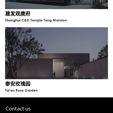
建发观唐府
Shanghai C&D Temple Tang Mansion
泰安玫瑰园
Tai'an Rose Garden
Contact us