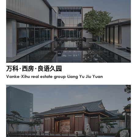
万科·西房·良语久园
Vanke·Xihu real estate group·Liang Yu Jiu Yuan