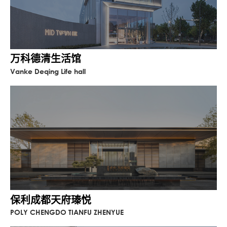
延续高层的风格调性，对一层空间做了超高
尺度的抬升，设计了大尺度通高。二楼为私
宴区域，可俯瞰美学体验区全景。巨型飘板
做了一定的斜度，使空间产生外扬的趋势。
万科德清生活馆
造型倒角与主楼相呼应，形体上主楼与附楼
Vanke Deqing Life hall
紧紧咬合，融为一体。示范区沿河，在河步
道的基础上又抬升了两米，柱廊灰空间对室
外做了无边界处理，试图模糊室内外界限，
使通高灰空间界面大气舒展。
保利成都天府瑧悦
POLY CHENGDO TIANFU ZHENYUE