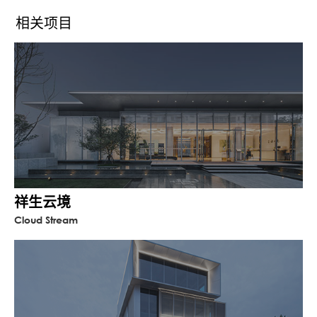
正方几何的组织方式去呼应形态。同时我们
将重心放在两个超级界面的打造，利用超高
相关项目
空间尺度，和星空阵列元素，来塑造美学示
范区的记忆点，实现“微客厅”向城市开放的一
个状态。
归家超级界面
设计以大尺度的屏风线条切割出的视野广
度，是落客空间最直接的视觉导视。落客门
厅是非常明显的向心系统，从四个方位的视
角观看，中央巨大的古松，其相对较强的空
祥生云境
间纯粹性和细节策略，都旨在为这一处“院
Cloud Stream
子”的精神场域形成社区领域感和相对的私密
感。吊顶是由块状的金色格子排列构成，单
个金格子利用穿孔板，设计了不同样式的叶
状虚实透光肌理，以模拟大片星空的氛围。
都市超级界面