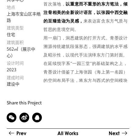
首次落地，
以重意而不重形的东方笔法，倾
地点
注骨相美的全新设计语言，以张园中西交
融
上海市宝山区丰皓
路
的至臻造诣为灵
感，
来表达富含东方气质与
建筑类型
哲思的意境空间。
住宅
用一扇门，洞悉建筑的打开方式。青墨设计
建筑面积
溯源传统建筑段落形态，强调建筑的水平感
562㎡（展示中
及昭示性，以现代手法演绎东方门第封面。
心）
在延续悦字系“一园三堂”的基础架构之上，
设计时间
2023
青墨设计借鉴了上海张园（海上第一名园）
建成时间
的空间布局手法，将东方与西式的空间模块
建设中
进行组合，保留了张园中东方园林的院落、
巷道、小径、亭和西式公园的草坪灯空间，
Share this Project
产生上海文化共情的记忆点，营造可行、可
望、可游、可居的度假感园林氛围。
从形式的桎梏中抽离出来，东方之美也可以
美出世界感。青墨设计在工艺中隐藏东方气
Prev
All Works
Next