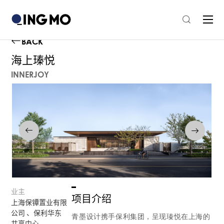
BACK
海上瑧悦
INNERJOY
业主
项目介绍
上海保镡置业有限
公司 、保利华东
青墨设计携手保利集团，呈现瑧悦在上海的
共享中心