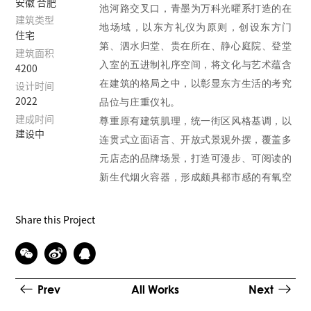
安徽 合肥
池河路交叉口，青墨为万科光曜系打造的在
建筑类型
地场域，以东方礼仪为原则，创设东方门
住宅
第、泗水归堂、贵在所在、静心庭院、登堂
建筑面积
入室的五进制礼序空间，将文化与艺术蕴含
4200
在建筑的格局之中，以彰显东方生活的考究
设计时间
品位与庄重仪礼。
2022
建成时间
尊重原有建筑肌理，统一街区风格基调，以
建设中
连贯式立面语言、开放式景观外摆，覆盖多
元店态的品牌场景，打造可漫步、可阅读的
新生代烟火容器，形成颇具都市感的有氧空
间，重构社区商业生态圈。
融合东方，调色时光。以东方色彩为灵感，
Share this Project
万科锦上光曜抛却颜色自身的“火性”，把画
面物象的颜色内在性格和对外在的感官感受
的认知进行提炼，调和出暖驼黄、栗梅红、
Prev
All Works
Next
琉璃蓝、瓦黛青四种视觉主色，广泛运用于
屋顶、立面、连廊、景墙等社区主空间，让