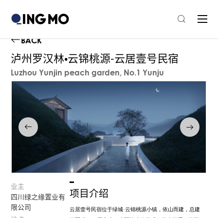
BACK
泸州罗汉林•云锦桃源-云居壹号民宿
Luzhou Yunjin peach garden, No.1 Yunju
业主
项目介绍
四川绿之缘置业有
限公司
云居壹号民宿位于绿城
·
云锦桃源小镇，依山而建，总建