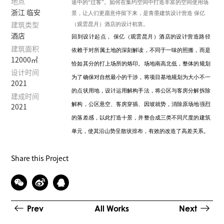
地点
途中的“过客”。
如何在集约空间中打造丰富的空间使用场
浙江 临安
景，让人们更愿意停留下来，是青墨建筑设计营造 保亿
（观雲昆月）酒店的设计初衷。
建筑类型
酒店
回到设计起点， 保亿（观雲昆月）酒店的设计营造路径
建筑面积
依赖于对所属土地的深刻解读，不同于一味的照搬，而是
12000㎡
恰如其分的打上场所的烙印。场地南高北低，整体的规划
设计时间
为了确保对自然最小的干涉，将项目基地规划为大小不一
2021
的点状用地，设计运用解构手法，将公区与客房分解拆除
建成时间
解构，公区悬空、客房穿插、因坡就势，消除原场地强烈
2021
的落差感，以此打造十景，并整合成三类不同尺度的建筑
单元，使其沿山势呈散状排布，有效的改造了高差关系。
迎归景墙、悬挑巨石阵、观景平台、岩洞探秘、云径小
Share this Project
道、裂谷长廊、屋顶平台、峡谷曲径、屋顶游步道、林中
跌水将各用地单元有序串联，交织出一副“溪山行旅图”，
形成沿山体走势组织而成的“线性结构”。
横长的公区盒子，最大化地享受山林景观。以类似干栏式
Prev
All Works
Next
的建造方式将建筑抬离地面，陡坡处建筑体块逐层跌落，