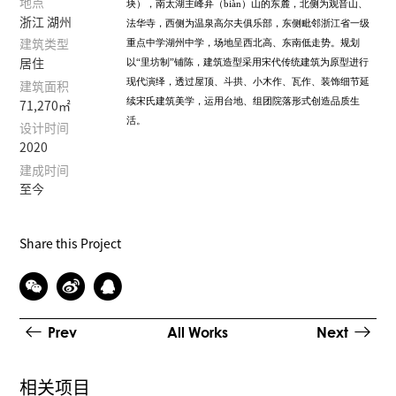
地点
块），南太湖主峰弁（
biàn
）山的东麓，北侧为观音山、
浙江 湖州
法华寺，西侧为温泉高尔夫俱乐部，东侧毗邻浙江省一级
重点中学湖州中学，场地呈西北高、东南低走势。规划
建筑类型
以“里坊制”铺陈，建筑造型采用宋代传统建筑为原型进行
居住
现代演绎，透过屋顶、斗拱、小木作、瓦作、装饰细节延
建筑面积
续宋氏建筑美学，运用台地、组团院落形式创造品质生
71,270㎡
活。
设计时间
2020
建成时间
至今
Share this Project
Prev
All Works
Next
相关项目