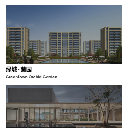
绿城·蘭园
GreenTown Orchid Garden