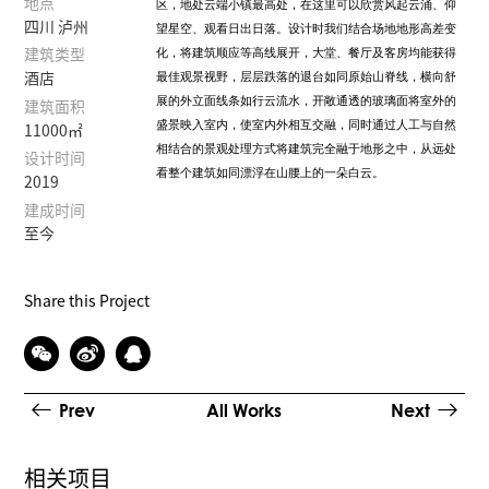
地点
区，地处云端小镇最高处，在这里可以欣赏风起云涌、仰
四川 泸州
望星空、观看日出日落。设计时我们结合场地地形高差变
化，将建筑顺应等高线展开，大堂、餐厅及客房均能获得
建筑类型
最佳观景视野，层层跌落的退台如同原始山脊线，横向舒
酒店
展的外立面线条如行云流水，开敞通透的玻璃面将室外的
建筑面积
盛景映入室内，使室内外相互交融，同时通过人工与自然
11000㎡
相结合的景观处理方式将建筑完全融于地形之中，从远处
设计时间
看整个建筑如同漂浮在山腰上的一朵白云。
2019
建成时间
至今
Share this Project
Prev
All Works
Next
相关项目