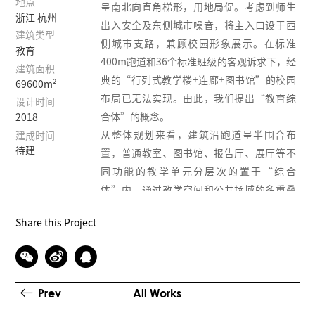
地点
呈南北向直角梯形，用地局促。考虑到师生
浙江 杭州
出入安全及东侧城市噪音，将主入口设于西
建筑类型
侧城市支路，兼顾校园形象展示。在标准
教育
400m跑道和36个标准班级的客观诉求下，经
建筑面积
典的“行列式教学楼+连廊+图书馆”的校园
69600m²
布局已无法实现。由此，我们提出“教育综
设计时间
合体”的概念。
2018
从整体规划来看，建筑沿跑道呈半围合布
建成时间
待建
置，普通教室、图书馆、报告厅、展厅等不
同功能的教学单元分层次的置于“综合
体”内，通过教学空间和公共场域的多重叠
加，校园的不同标高处，借不同尺度的公共
Share this Project
空间串联多种功能用房，形成由屋顶、空中
活动平台、裙房屋面和地表层组成的立体开
放空间体系。而一条长达500米的“空中活动
圈”，可举办 “环校园越野跑”，强化校园
Prev
All Works
的整体性和联通性。