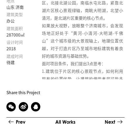
地点
区，北接北湖公园，南临水屯北路，紧靠北
山东 济南
湖片区核心景观绿轴，南眺大明湖，北望小
建筑类型
清河，是北湖片区重要的核心节点。
办公
如果放大视野，放眼整个济南城市，会发现
建筑面积
场地正好处于“黄河-小清河-大明湖-千佛
287000㎡
山”这个城市级的大景观轴上，地理位置优
设计时间
越，对于打造片区乃至城市地标建筑有着良
2018
好的城市资源与基础优势。
建成时间
待建
面对项目条件，我们提出3点思考：
1.建筑位于片区的核心景观节点，如何利用
现有的位置优势，让建筑的使用者尽可能多
的享受到城市的优秀风貌和美丽景观。
Share this Project
2.作为核心片区的重要节点，如何区别于片
区甚至整个主城区的超高层，比如，打破传
统超高层的“筒状”形态，让建筑“动起
来”？
Prev
All Works
Next
3.如何通过建筑的整体设计，突显滨湖新区