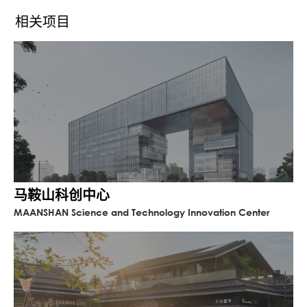
的现代风貌，并且彰显海尔集团的企业形象
相关项目
回应设计思考，我们首先整理商业和办公裙
房，分解体量，南侧注重沿街形象面，北侧
向景观面展开，根据场地周边条件，于场地
西南角布置180m超高层办公塔楼，底层布置
大型商业，接着修剪塔楼体量，形成动态旋
转的趋势，180m塔楼以西面北湖公园为起
点，沿着景观绿轴朝南旋转，以扭转的姿
态，以中心景观绿轴为载体，动态地串联起
北部和南部的景观资源，统领整个片区的建
筑形象。
马鞍山科创中心
MAANSHAN Science and Technology Innovation Center