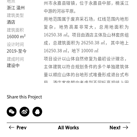
地点
州市永嘉县辖镇，位于永嘉县中部，楠溪江
浙江 温州
中游的河谷平原。
建筑类型
用地范围属于废弃采石场，红线范围内地形
酒店
复杂，地势高差非常大，总用地面积为
建筑面积
16250.38 ㎡。项目由酒店主体及山林套房组
16000 m²
成，总建筑面积为 26250.38 ㎡， 其中地上
设计时间
16250.38 ㎡，地下 10000 ㎡
2019-至今
项目设计以山体自然修复为最初设计理念，
建成时间
建设中
主体建筑以符合规划条件的多个单独建筑体
量以顺应山体的台地形式堆叠形成退台式布
局，酒店客房朝向考虑到不同标高视线上田
园和山林景观的视角灵活布置。现状绿植生
Share this Project
态山体则布置（吊脚楼式）独栋山景客房融
于山林之中。
人们日益重视生活的质量，对酒店体验的要
求不仅止于一个睡觉的旅馆，而是愈来愈注
Prev
All Works
Next
重对酒店特色和文化的体验，因而酒店的绿