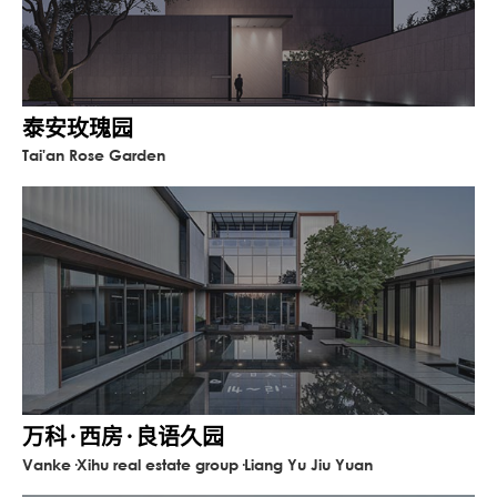
设计而自然回归到艺术的意境中。
在这里，祥生·云境更像是一场追逐光影的游
戏，纯粹却有着韵律的交错，轻盈的建筑归
于和谐，带人重回静谧……
泰安玫瑰园
Tai'an Rose Garden
万科·西房·良语久园
Vanke·Xihu real estate group·Liang Yu Jiu Yuan