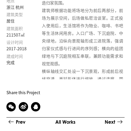
地点
造归家氛围。
浙江 杭州
建筑师根据功能将场地分为前后两部分，前
建筑类型
场为展示空间，后场做私密洽谈室。正式投
居住
入使用后，生活馆将作为物业、咖啡、书吧
建筑面积
等生活休闲用房。入口广场、下沉庭院、中
211507㎡
央绿地，沿纵向景观轴形成三进院落，强调
设计时间
归家仪式感与行进间的序列感；横向的组团
2017-2018
绿地与下沉庭院相互串联，兼顾功能需求和
建成时间
完成
视觉观感。
横纵轴线交汇处设一下沉景观，形成前后视
线穿透。再对形体进行缩放，通过连廊、围
墙围合，规整体量。景观设计沿袭中国传统
Share this Project
建筑的三进院落形式，中心镜池即是中心庭
院，层次的结合、空间的搭配，勾勒出兼具
东方和现代神韵的景观诗学。
一进入园，镜水佳音，等待家人归来。二进
Prev
All Works
Next
入园，西湖之镜，行云流水尽显东方意蕴。