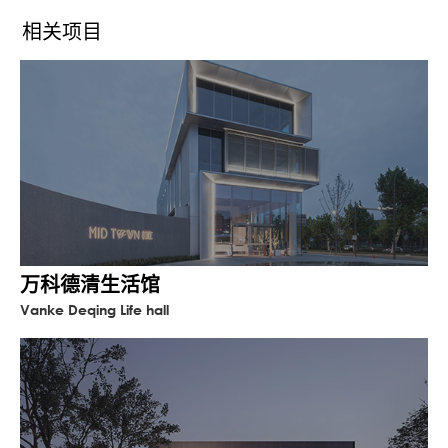
三进归心，云波掠影，此处归心是吾乡。
相关项目
在镜池的设计中，我们看到一种静态的美学
和流动的诗意，建筑、景观、艺术融合为一
体，向天空敞开，拥抱心境。这也是传统庭
院与当代设计的巧妙融合。
传统亦或是现代，或许就像祥生·云境所描绘
的，人们内心深处对于归心的渴望未曾改
变。建筑的故事伴随着光影不断延续，建筑
师在探寻建筑与自然的关系时，光影也成为
空间最重要的主角之一。
院落中的镜池以自然为中心，玻璃幕墙、不
万科德清生活馆
锈钢材质、水景等都只是独特设计语境中的
Vanke Deqing Life hall
元素，玻璃幕墙上的疏影或阳光，为建筑注
入了丰富的艺术细胞。在虚实体块的对比
下，石材与铝板、超白玻和印刷玻璃的结
合，映衬出婆娑树影与水景的美轮美奂。
建筑师则借助玻璃与水面的反射关系，巧妙
地将自然环境引到建筑的肌肤上，建筑也因